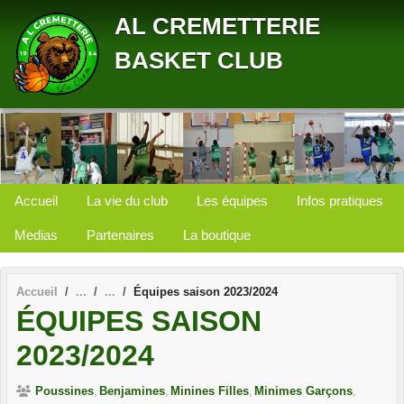
Panneau de gestion des cookies
AL CREMETTERIE
BASKET CLUB
Accueil
La vie du club
Les équipes
Infos pratiques
Medias
Partenaires
La boutique
Accueil
Équipes saison 2023/2024
ÉQUIPES SAISON
2023/2024
Poussines
Benjamines
Minines Filles
Minimes Garçons