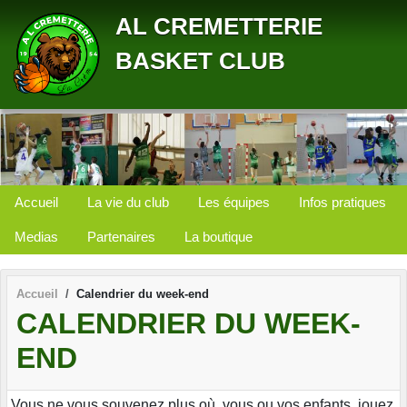
Panneau de gestion des cookies
AL CREMETTERIE
BASKET CLUB
Accueil
La vie du club
Les équipes
Infos pratiques
Medias
Partenaires
La boutique
Accueil
Calendrier du week-end
CALENDRIER DU WEEK-
END
Vous ne vous souvenez plus où, vous ou vos enfants, jouez