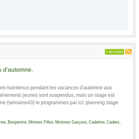
+ de news
s d'automne.
ont maintenus pendant les vacances d'automne aux
rainements jeunes sont suspendus, mais un stage est
ne (semaine43) le programmes par ici: planning stage
nes
Benjamins
Minines Filles
Minimes Garçons
Cadettes
Cadets