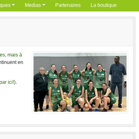
iques
Medias
Partenaires
La boutique
es, mais à
ontinuent en
par ici!)
.