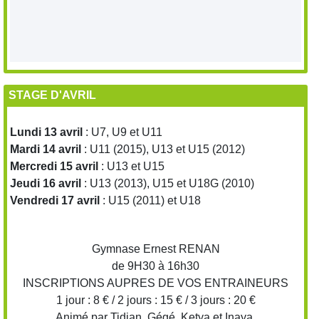
STAGE D'AVRIL
Lundi 13 avril
: U7, U9 et U11
Mardi 14 avril
: U11 (2015), U13 et U15 (2012)
Mercredi 15 avril
: U13 et U15
Jeudi 16 avril
: U13 (2013), U15 et U18G (2010)
Vendredi 17 avril
: U15 (2011) et U18
Gymnase Ernest RENAN
de 9H30 à 16h30
INSCRIPTIONS AUPRES DE VOS ENTRAINEURS
1 jour : 8 € / 2 jours : 15 € / 3 jours : 20 €
Animé par Tidian, Gégé, Ketya et Inaya.