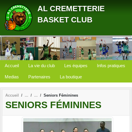
Panneau de gestion des cookies
AL CREMETTERIE
BASKET CLUB
Accueil
La vie du club
Les équipes
Infos pratiques
Medias
Partenaires
La boutique
Accueil
Seniors Féminines
SENIORS FÉMININES