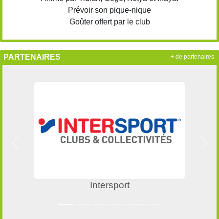
Prévoir son pique-nique
Goûter offert par le club
PARTENAIRES
+ de partenaires
Précedent
Suiv
Intersport