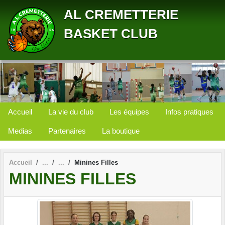
Panneau de gestion des cookies
AL CREMETTERIE
BASKET CLUB
Accueil
La vie du club
Les équipes
Infos pratiques
Medias
Partenaires
La boutique
Accueil
Minines Filles
MININES FILLES