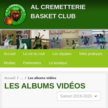
Panneau de gestion des cookies
AL CREMETTERIE
BASKET CLUB
Accueil
La vie du club
Les équipes
Infos pratiques
Medias
Partenaires
La boutique
Accueil
Les albums vidéos
LES ALBUMS VIDÉOS