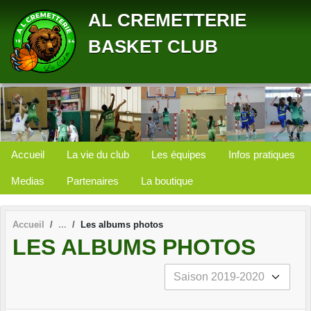
Panneau de gestion des cookies
AL CREMETTERIE
BASKET CLUB
Accueil
La vie du club
Les équipes
Infos pratiques
Medias
Partenaires
La boutique
Accueil
Les albums photos
LES ALBUMS PHOTOS