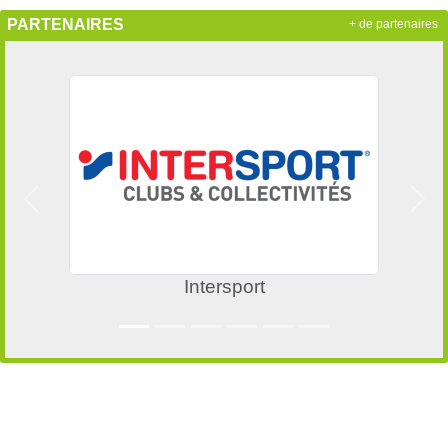
PARTENAIRES
+ de partenaires
Précedent
Suiv
Intersport