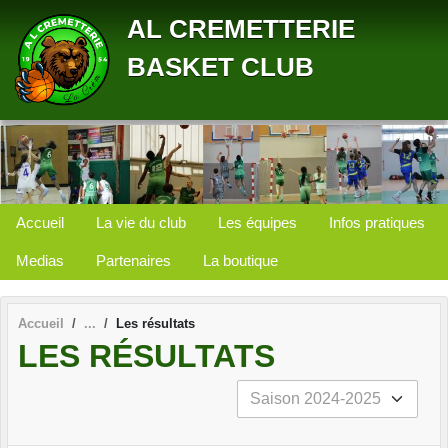
Panneau de gestion des cookies
AL CREMETTERIE
BASKET CLUB
Accueil
La vie du club
Les équipes
Infos pratiques
Medias
Partenaires
La boutique
Accueil
Les résultats
LES RÉSULTATS