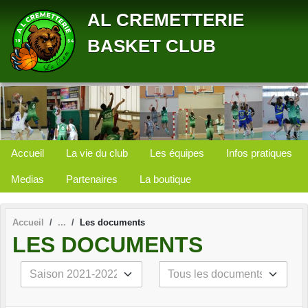
Panneau de gestion des cookies
AL CREMETTERIE
BASKET CLUB
Accueil
La vie du club
Les équipes
Infos pratiques
Medias
Partenaires
La boutique
Accueil
Les documents
LES DOCUMENTS