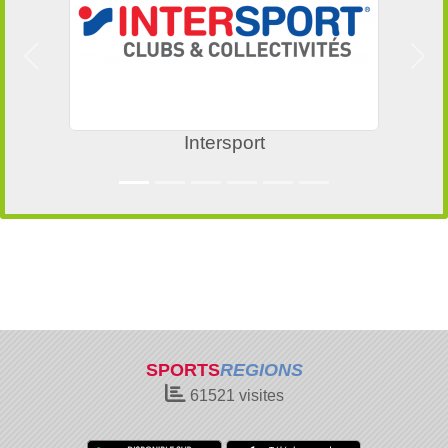
Précedent
Suiv
Intersport
SPORTS
REGIONS
61521
visites